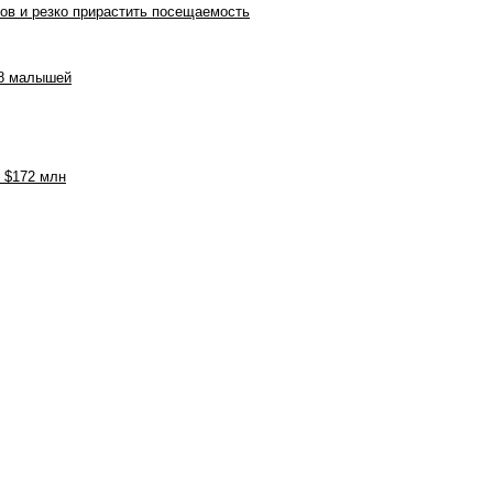
тов и резко прирастить посещаемость
78 малышей
 $172 млн