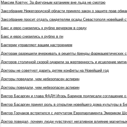
Максим Ковтун: За фигурным катанием вне льда не смотрю
Заксобрание Нижегородской области приняло закон о защите прав обм
Заксобрание просит отдать свидетелям осады Севастополя новейший с
Бакс и евро снизились к рублю вечерком в среду
Бакс и евро снизились к рублю в пн
Бактерии управляют вашим настроением
Докторам разрешили вчеркивать в рецепты бренды фармацевтических с
Докторов столичной скорой одарили за жертвенность и исцеление мит
Докторы не советуют дарить детям конфеты на Новейший год
Докторы поведали, чем небезопасен аспирин
Докторы поведали, чем небезопасен аспирин
Виктор Басаргин и глава ФАДН Игорь Баринов подписали соглашение о
Виктор Басаргин принял роль в открытии новейшего дома культуры в Б
Виктор Горчаков встретился с депутатом Европарламента Эмериком Ш
Доктор поведал, почему люди чувствуют негативное влияние магнитны