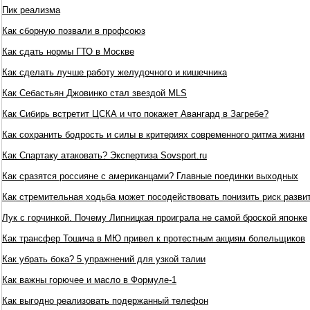
Пик реализма
Как сборную позвали в профсоюз
Как сдать нормы ГТО в Москве
Как сделать лучше работу желудочного и кишечника
Как Себастьян Джовинко стал звездой MLS
Как Сибирь встретит ЦСКА и что покажет Авангард в Загребе?
Как сохранить бодрость и силы в критериях современного ритма жизни
Как Спартаку атаковать? Экспертиза Sovsport.ru
Как сразятся россияне с американцами? Главные поединки выходных
Как стремительная ходьба может посодействовать понизить риск разви
Лук с горчинкой. Почему Липницкая проиграла не самой броской японке
Как трансфер Тошича в МЮ привел к протестным акциям болельщиков
Как убрать бока? 5 упражнений для узкой талии
Как важны горючее и масло в Формуле-1
Как выгодно реализовать подержанный телефон