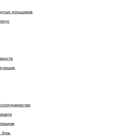
анутых дольщиков
татус
редств
ингующих
 сотрудничестве
ершети
опрадом
х бурь