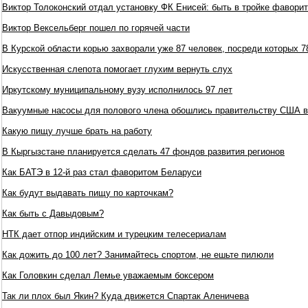
Виктор Толоконский отдал установку ФК Енисей: быть в тройке фавори
Виктор Вексельберг пошел по горячей части
В Курской области корью захворали уже 87 человек, посреди которых 
Искусственная слепота помогает глухим вернуть слух
Иркутскому муниципальному вузу исполнилось 97 лет
Вакуумные насосы для полового члена обошлись правительству США в
Какую пищу лучше брать на работу
В Кыргызстане планируется сделать 47 фондов развития регионов
Как БАТЭ в 12-й раз стал фаворитом Беларуси
Как будут выдавать пищу по карточкам?
Как быть с Давыдовым?
НТК дает отпор индийским и турецким телесериалам
Как дожить до 100 лет? Занимайтесь спортом, не ешьте пилюли
Как Головкин сделал Лемье уважаемым боксером
Так ли плох был Якин? Куда движется Спартак Аленичева