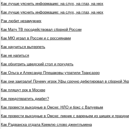
Как лучше уяснить информацию: на слух, на глаз, на нюх
Как лучше уяснить информацию: на слух, на глаз, на нюх
Рак любит незамужних
Как Матч ТВ посодействовал сборной России
Как МЮ играл в России и с россиянами
Как научиться вытерпеть
Как не напиться
Как обхитрить шведский стол и похудеть
Как Ольга и Александр Плешаковы утратили Трансаэро
Как они заиграли! Почему игрок Уфы срочно дебютировал в сборной Ук
Как пляшут рок в Москве
Как предотвратить диабет?
Как провести выходные в Омске: НЛО и бокс с Валуевым
Как провести выходные в Омске: пикник с вареньем из шишек и праздни
Как Радванска отдала Кремлю слово джентльмена