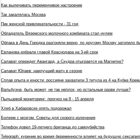
Как вылечивать переменчивое настроение
Так закалялась Москва
Пик женской привлекательности - 31 год
Обладатель Вяземского молочного комбината стал нулем
Облака в День Городка разгоняли верно, по другому Москву затопило б
Евланова избрали главой Краснодара на 3-ий срок
Салават опередит Авангард, а Скудра отыграется на Магнитке?
Салават Юлаев: наилучший матч в сезоне
Сплав опыта и юности: россияне захватили 3 титула из 4 на Кубке Крем
Вальбуэна, быть может, не так неплох, но остальные разве лучше?
Пыльцевой мониторинг: прогноз на 8 - 15 апреля
Хлеб в Хабаровске опять подорожал
Болеем с мозгом. Советы для скорого излечения
Телефон довел 19-летнего британца до самоубийства
Telegraph: курение во время беременности влияет на будущую сексап