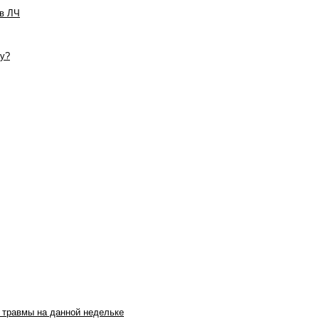
 в ЛЧ
су?
и травмы на данной недельке