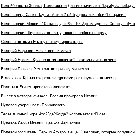
Волейболисты Зенита, Белогорья и Динамо начинают борьбу за победу
Болельщица Санкт-Паули: Матчи 2-ой Бундеслиги - бои без правил
Болельщики: Месси - 10 голов, Дзюба - 19! Артем идет на Золотую бут
Болельщики: Широкова на лавку, пока не наберет форму
Селен и витамин Е могут стимулировать рак
Валерий Баринов: Ньясс рвет и мечет
Валерий Брагин: Красноватая машинка? Пока мы лишь резерв
Валерий Газзаев: Хет-трик по приказу министра
В лесхозах Крыма очередь за дровами растянулась на месяцы
Полеты в Египет приостанавливаются
Вылет в четвертьфинале. Россия проиграла Италии
Нулевая уверенность Бобровского
Телевизионной игре Что?Где?Когда? исполняется 40 лет
Нулевое Дерби Италии и дебют Черчесова
Полевой госпиталь. Серхио Агуэро и еще 11 человек, которые получил