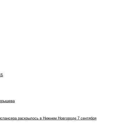
ЦБ
Черышева
испансера раскрылось в Нижнем Новгороде 7 сентября