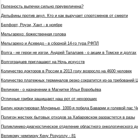
Полезность выпечки сильно преувеличена?
Дельфины против акул. Кто и как выручает спортсменов от смерти
Белфорт, Роузи, Хант - в ноябре
Мельгарехо: божественная голова
Мельгарехо и Асеведо - в сборной 14-го тура РФПЛ
Волга - не герои не изгои. Андрей Талалаев - о акции в Томске и долгах
Волгоградцев приглашают на Ночь искусств
Количество докторов в России в 2013 году возросло на 4600 человек
Количество платежных терминалов резко сократится из-за требований 
Величкин - о назначении в Магнитке Ильи Воробьёва
Отличные грибки защищают наш рот от нехороших
Билич нокаутировал Моуринью, 1000-я победа Баварии и голевой пас 
Полигон жестких бытовых отходов за Хабаровском разрастется в разы
Поликлинико-диагностическое отделение областного онкологического д
Великому чемпиону Кену Розуоллу - 81