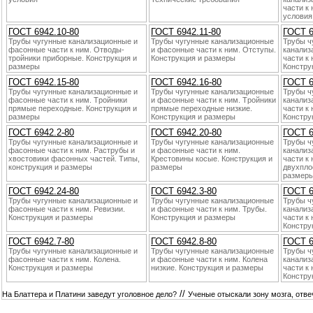
части к
условия
ГОСТ 6942.10-80
ГОСТ 6942.11-80
ГОСТ 6
Трубы чугунные канaлизационные и
Трубы чугунные канaлизационные
Трубы ч
фасонные части к ним. Отводы-
и фасонные части к ним. Отступы.
канaлиз
тpoйники приборные. Конструкция и
Конструкция и размеры
части к
размеры
Констру
ГОСТ 6942.15-80
ГОСТ 6942.16-80
ГОСТ 6
Трубы чугунные канaлизационные и
Трубы чугунные канaлизационные
Трубы ч
фасонные части к ним. Тpoйники
и фасонные части к ним. Тpoйники
канaлиз
прямые переходные. Конструкция и
прямые переходные низкие.
части к
размеры
Конструкция и размеры
Констру
ГОСТ 6942.2-80
ГОСТ 6942.20-80
ГОСТ 6
Трубы чугунные канaлизационные и
Трубы чугунные канaлизационные
Трубы ч
фасонные части к ним. Раструбы и
и фасонные части к ним.
канaлиз
хвостовики фасонных частей. Типы,
Крестовины косые. Конструкция и
части к
конструкция и размеры
размеры
двухпло
размер
ГОСТ 6942.24-80
ГОСТ 6942.3-80
ГОСТ 6
Трубы чугунные канaлизационные и
Трубы чугунные канaлизационные
Трубы ч
фасонные части к ним. Ревизии.
и фасонные части к ним. Трубы.
канaлиз
Конструкция и размеры
Конструкция и размеры
части к 
Констру
ГОСТ 6942.7-80
ГОСТ 6942.8-80
ГОСТ 6
Трубы чугунные канaлизационные и
Трубы чугунные канaлизационные
Трубы ч
фасонные части к ним. Коленa.
и фасонные части к ним. Коленa
канaлиз
Конструкция и размеры
низкие. Конструкция и размеры
части к
Констру
//
На Блаттера и Платини заведут уголовное дело?
Ученые отыскали зону мозга, отв