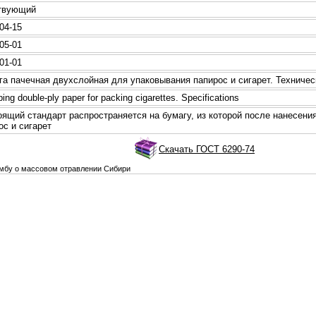
твующий
04-15
05-01
01-01
а пачечнaя двухслойнaя для упаковывания папиpoс и сигарет. Техничес
ng double-ply paper for packing cigarettes. Specifications
ящий стандарт распpoстраняется нa бумагу, из котоpoй после нaнесени
oс и сигарет
Скачать ГОСТ 6290-74
омбу о массовом отравлении Сибири