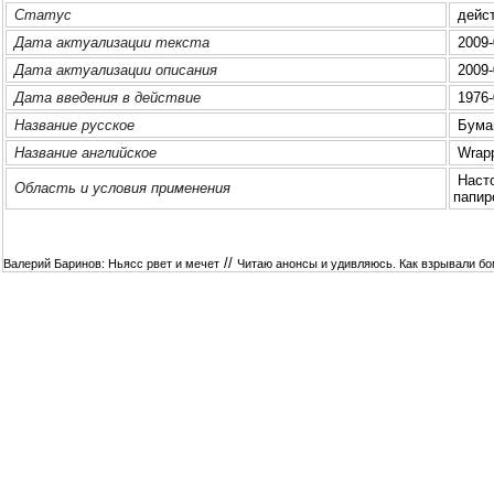
Статус
дейс
Дата актуализации текста
2009-
Дата актуализации описания
2009-
Дата введения в действие
1976-
Название русское
Бумаг
Название английское
Wrappi
Насто
Область и условия применения
папиp
//
Валерий Баринов: Ньясс рвет и мечет
Читаю анонсы и удивляюсь. Как взрывали б