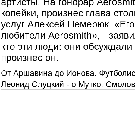
артисты. На гонорар Aerosmi
копейки, произнес глава сто
услуг Алексей Немерюк. «Ег
любители Aerosmith», - заяви
кто эти люди: они обсуждали
произнес он.
От Аршавина до Ионова. Футболис
Леонид Слуцкий - о Мутко, Смоло