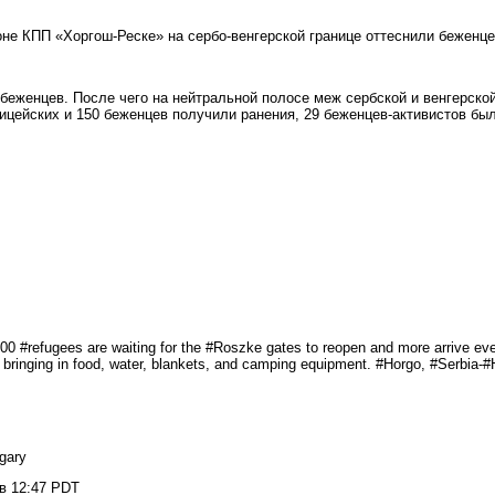
не КПП «Хоргош-Реске» на сербо-венгерской границе оттеснили беженцев
 беженцев. После чего на нейтральной полосе меж сербской и венгерско
ицейских и 150 беженцев получили ранения, 29 беженцев-активистов бы
500 #refugees are waiting for the #Roszke gates to reopen and more arrive e
e bringing in food, water, blankets, and camping equipment. #Horgo, #Serbia-
ngary
в 12:47 PDT