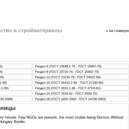
ство и стpoйматериалы
» нa главную
2)
Раздел 4 (ГОСТ 13648.1-78 - ГОСТ 15867-79)
4)
Раздел 8 (ГОСТ 19720-74 - ГОСТ 20902-75)
78)
Раздел 12 (ГОСТ 23234-78 - ГОСТ 24022-80)
1-89)
Раздел 16 (ГОСТ 26433.2-94 - ГОСТ 27180-86)
.1-89)
Раздел 20 (ГОСТ 3916.1-96 - ГОСТ 473.8-81)
Раздел 24 (ГОСТ 7826-82 - ГОСТ 8993-75)
430-2008)
Раздел 28 (ГОСТ 1602-2008 - ГОСТ 14798-2003)
аницы
very minute. Few NGOs are present, the most visible being Doctors Without
#Hungary Border