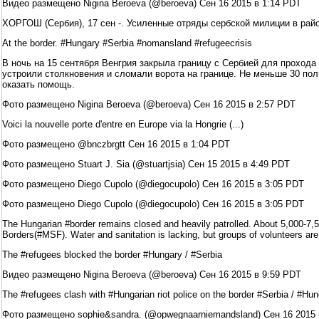
Видео размещено Nigina Beroeva (@beroeva) Сен 16 2015 в 1:14 PDT
ХОРГОШ (Сербия), 17 сен -. Усиленные отряды сербской милиции в райо
At the border. #Hungary #Serbia #nomansland #refugeecrisis
В ночь на 15 сентября Венгрия закрыла границу с Сербией для прохода
устроили столкновения и сломали ворота на границе. Не меньше 30 пол
оказать помощь.
Фото размещено Nigina Beroeva (@beroeva) Сен 16 2015 в 2:57 PDT
Voici la nouvelle porte d'entre en Europe via la Hongrie (...)
Фото размещено @bnczbrgtt Сен 16 2015 в 1:04 PDT
Фото размещено Stuart J. Sia (@stuartjsia) Сен 15 2015 в 4:49 PDT
Фото размещено Diego Cupolo (@diegocupolo) Сен 16 2015 в 3:05 PDT
Фото размещено Diego Cupolo (@diegocupolo) Сен 16 2015 в 3:05 PDT
The Hungarian #border remains closed and heavily patrolled. About 5,000-7,
Borders(#MSF). Water and sanitation is lacking, but groups of volunteers ar
The #refugees blocked the border #Hungary / #Serbia
Видео размещено Nigina Beroeva (@beroeva) Сен 16 2015 в 9:59 PDT
The #refugees clash with #Hungarian riot police on the border #Serbia / #Hu
Фото размещено sophie&sandra. (@opwegnaarniemandsland) Сен 16 2015 