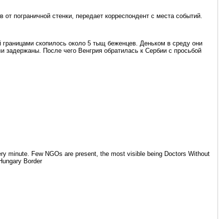
 от пограничной стенки, передает корреспондент с места событий.
й границами скопилось около 5 тыщ беженцев. Деньком в среду они
ли задержаны. После чего Венгрия обратилась к Сербии с просьбой
very minute. Few NGOs are present, the most visible being Doctors Without
#Hungary Border