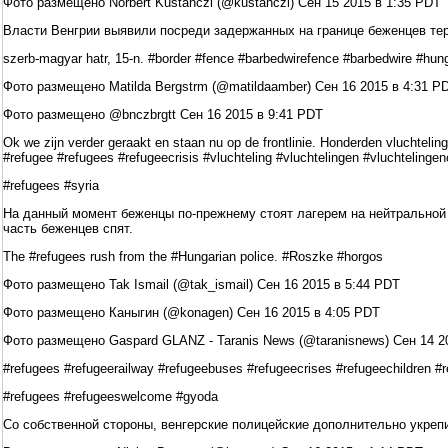
Фото размещено Norbert Kustanczi (@kustanczi) Сен 15 2015 в 1:35 PDT
Власти Венгрии выявили посреди задержанных на границе беженцев те
szerb-magyar hatr, 15-n. #border #fence #barbedwirefence #barbedwire #hun
Фото размещено Matilda Bergstrm (@matildaamber) Сен 16 2015 в 4:31 P
Фото размещено @bnczbrgtt Сен 16 2015 в 9:41 PDT
Ok we zijn verder geraakt en staan nu op de frontlinie. Honderden vluchteli
#refugee #refugees #refugeecrisis #vluchteling #vluchtelingen #vluchtelingen
#refugees #syria
На данный момент беженцы по-прежнему стоят лагерем на нейтральной п
часть беженцев спят.
The #refugees rush from the #Hungarian police. #Roszke #horgos
Фото размещено Tak Ismail (@tak_ismail) Сен 16 2015 в 5:44 PDT
Фото размещено Каныгин (@konagen) Сен 16 2015 в 4:05 PDT
Фото размещено Gaspard GLANZ - Taranis News (@taranisnews) Сен 14 2
#refugees #refugeerailway #refugeebuses #refugeecrises #refugeechildren 
#refugees #refugeeswelcome #gyoda
Со собственной стороны, венгерские полицейские дополнительно укреп