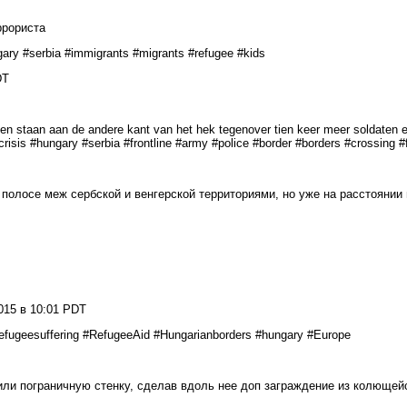
ррориста
gary #serbia #immigrants #migrants #refugee #kids
DT
ngen staan aan de andere kant van het hek tegenover tien keer meer soldaten 
crisis #hungary #serbia #frontline #army #police #border #borders #crossing 
олосе меж сербской и венгерской территориями, но уже на расстоянии 
015 в 10:01 PDT
#refugeesuffering #RefugeeAid #Hungarianborders #hungary #Europe
или пограничную стенку, сделав вдоль нее доп заграждение из колющей