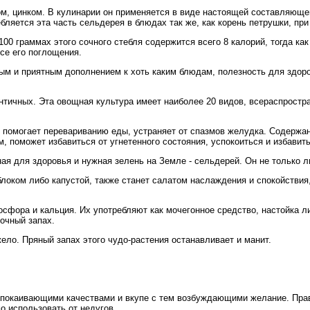
м, цинком. В кулинарии он применяется в виде настоящей составляющей
бляется эта часть сельдерея в блюдах так же, как корень петрушки, пр
100 граммах этого сочного стебля содержится всего 8 калорий, тогда ка
се его поглощения.
ным и приятным дополнением к хоть каким блюдам, полезность для здоро
онтичных. Эта овощная культура имеет наиболее 20 видов, всераспростра
а, помогает перевариванию еды, устраняет от спазмов желудка. Содержа
поможет избавиться от угнетенного состояния, успокоиться и избавить
ая для здоровья и нужная зелень на Земле - сельдерей. Он не только л
локом либо капустой, также станет салатом наслаждения и спокойствия
осфора и кальция. Их употребляют как мочегонное средство, настойка 
очный запах.
ело. Пряный запах этого чудо-растения останавливает и манит.
покаивающими качествами и вкупе с тем возбуждающими желание. Прав
мо использовать от недугов.