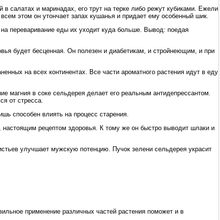
 в салатах и маринадах, его трут на терке либо режут кубиками. Ежели
и всем этом он утончает запах кушанья и придает ему особенный шик.
к на переваривание еды их уходит куда больше. Вывод: поедая
вья будет бесценная. Он полезен и диабетикам, и стройнеющим, и при
ненных на всех континентах. Все части ароматного растения идут в еду
ние магния в соке сельдерея делает его реальным антидепрессантом.
ся от стресса.
ишь способен влиять на процесс старения.
, настоящим рецептом здоровья. К тому же он быстро выводит шлаки и
листьев улучшает мужскую потенцию. Пучок зелени сельдерея украсит
ильное применение различных частей растения поможет и в