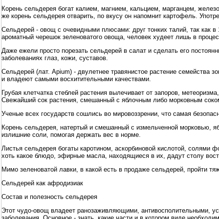
Корень сельдерея богат калием, магнием, кальцием, марганцем, железо
же корень сельдерея отварить, по вкусу он напомнит картофель. Употре
Сельдерей - овощ с очевидными плюсами: друг тонких талий, так как в 
ароматный черешок зеленоватого овоща, человек худеет лишь в процес
Даже ежели просто порезать сельдерей в салат и сделать его постоян
заболеваниях глаз, кожи, суставов.
Сельдерей (лат. Apium) - двулетнее травянистое растение семейства з
и владеют самыми восхитительными качествами.
Грубая клетчатка стеблей растения вылечивает от запоров, метеоризм
Свежайший сок растения, смешанный с яблочным либо морковным соком, 
Ученые всех государств сошлись во мировоззрении, что самая безопасн
Корень сельдерея, натертый и смешанный с измельченной морковью, яб
излишние соли, помогая держать вес в норме.
Листья сельдерея богаты каротином, аскорбиновой кислотой, солями ф
хоть какое блюдо, эфирные масла, находящиеся в их, дадут столу вост
Мимо зеленоватой лавки, в какой есть в продаже сельдерей, пройти тяж
Сельдерей как афродизиак
Состав и полезность сельдерея
Этот чудо-овощ владеет ранозаживляющими, антивосполительными, ус
заболевания. Основное - знать, какие части и в котором виде необходи