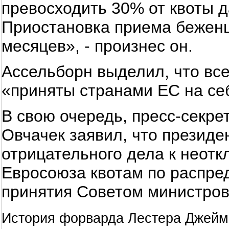
превосходить 30% от квоты д
Приостановка приема беженц
месяцев», - произнес он.
Ассельборн выделил, что вс
«приняты странами ЕС на се
В свою очередь, пресс-секре
Овчачек заявил, что презид
отрицательного дела к неот
Евросоюза квотам по распре
принятия Советом министров
История форварда Лестера Джейми