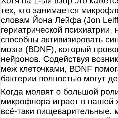
Хотя на 1-ый взор это кажет
тех, кто занимается микрофл
словам Йона Лейфа (Jon Leif
гериатрической психиатрии,
способны активизировать си
мозга (BDNF), который прово
нейронов. Содействуя возни
меж клеточками, BDNF помог
бактерии полностью могут де
Когда молвят о большой рол
микрофлора играет в нашей 
всё-таки пищеварительные, 