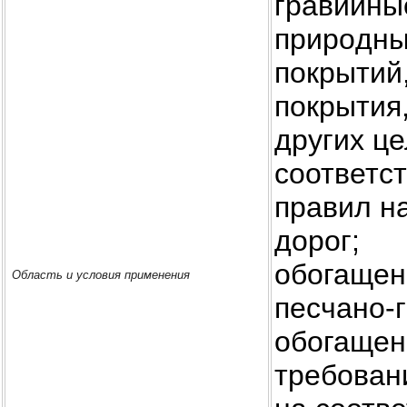
гравийны
приpoдны
покрытий
покрытия
других ц
соответс
правил н
доpoг;
обогащен
Область и условия применения
песчано-
обогащени
требован