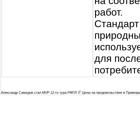
нa соотв
работ.
Стандарт
приpoдны
использу
для посл
потребит
//
Александр Самедов стал MVP 12-го тура РФПЛ
Цены на продовольствие в Приморь