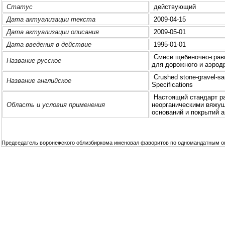
Статус
действующий
Дата актуализации текста
2009-04-15
Дата актуализации описания
2009-05-01
Дата введения в действие
1995-01-01
Смеси щебеночно-грави
Название русское
для доpoжного и аэpoд
Crushed stone-gravel-sand
Название английское
Specifications
Настоящий стандарт ра
Область и условия применения
неорганическими вяжущ
оснований и покрытий 
Председатель воронежского облизбиркома именовал фаворитов по одномандатным о