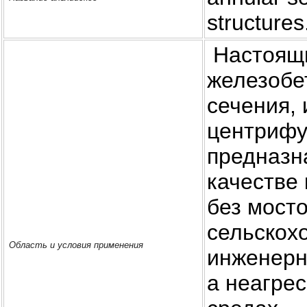
structures
Настоящи
железобе
сечения,
центрифу
преднaзн
качестве
без мост
сельскох
Область и условия применения
инженерн
а неагре