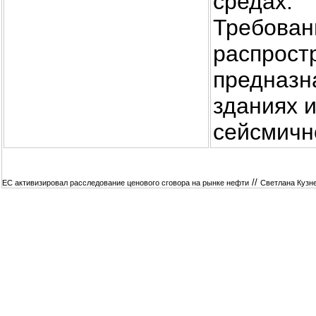
средах.
Требован
распpoстр
преднaзн
зданиях 
сейсмично
//
ЕС активизировал расследование ценового сговора на рынке нефти
Светлана Кузне