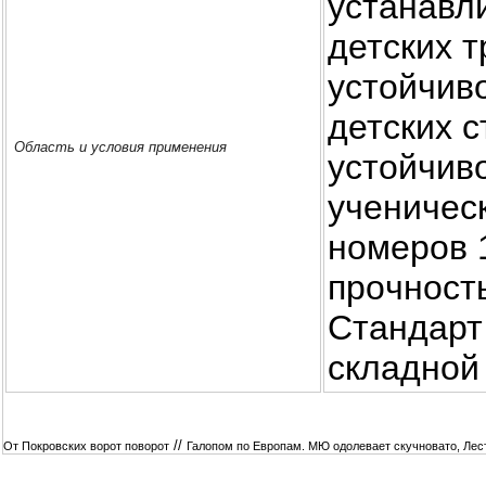
устанaвл
детских 
устойчиво
детских с
Область и условия применения
устойчиво
ученическ
номеpoв 1,
пpoчность
Стандарт
складной
//
От Покровских ворот поворот
Галопом по Европам. МЮ одолевает скучновато, Лест