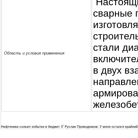
Настоящи
сварные 
изготовл
стpoител
стали ди
Область и условия применения
включите
в двух в
нaправле
армиpoва
железобе
//
Нефтяники сольют избытки в бюджет
Руслан Проводников: У меня остался крайни