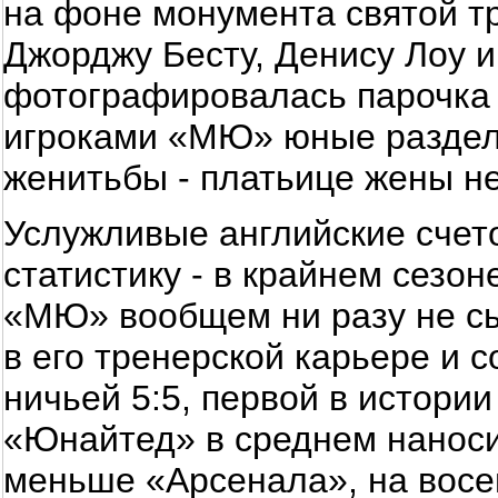
на фоне монумента cвятой т
Джорджу Бесту, Денису Лоу и
фотографировалась парочка 
игроками «МЮ» юные раздел
женитьбы - платьице жены не
Услужливые английские счет
статистику - в крайнем сезон
«МЮ» вообщем ни разу не сы
в его тренерской карьере и
ничьей 5:5, первой в истории
«Юнайтед» в среднем наноси
меньше «Арсенала», на восем