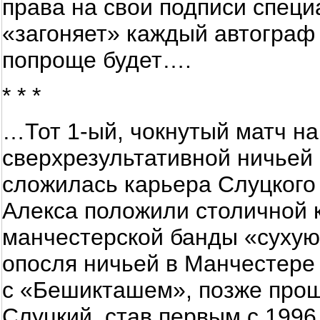
права на свои подписи специ
«загоняет» каждый автограф 
попроще будет….
* * *
…Тот 1-ый, чокнутый матч 
сверхрезультативной ничьей -
сложилась карьера Слуцкого
Алекса положили столичной 
манчестерской банды «сухую»
опосля ничьей в Манчестер
с «Бешикташем», позже прош
Слуцкий, став первым с 1996