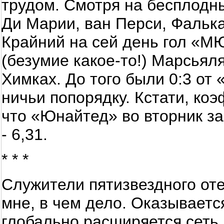
трудом. Смотря на бесплодны
Ди Марии, ван Перси, Фальк
Крайний на сей день гол «М
(безумие какое-то!) Марсьял
Химках. До того были 0:3 от 
ничьи попорядку. Кстати, коэ
что «Юнайтед» во вторник забь
- 6,31.
* * *
Служители пятизвездного оте
мне, в чем дело. Оказываетс
глобально расширяется сеть