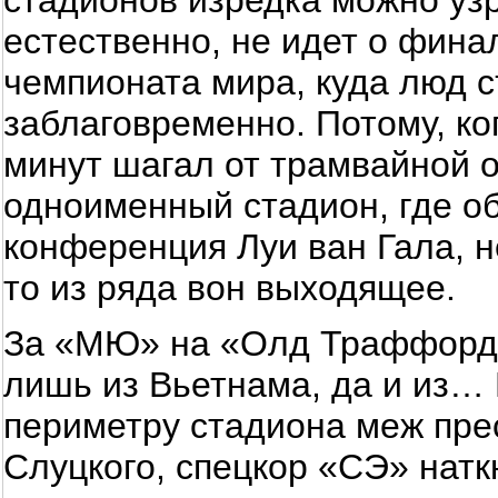
стадионов изредка можно узр
естественно, не идет о фина
чемпионата мира, куда люд 
заблаговременно. Потому, ко
минут шагал от трамвайной 
одноименный стадион, где об
конференция Луи ван Гала, н
то из ряда вон выходящее.
За «МЮ» на «Олд Траффорд»
лишь из Вьетнама, да и из… 
периметру стадиона меж пре
Слуцкого, спецкор «СЭ» натк