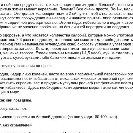
, и поболее продуктивны, так как в норме режим дня в большей степени 
ритма жизни бывает нереально. Почему? Все очень просто. Во-1-х, нельз
 встать. Это делает маловероятным и 2-ой пункт: чтоб с полезностью п
минут опосля пробуждения вы навряд ли начнете прыгать либо отжимать
м и сердечной дефицитностью. Это не надо, небезопасно и ведет к стр
бращение не ужаснее пробежки, но без лишней перегрузки на сердечко.
 здоровье, а что касается количества калорий, которые можно употребит
маетесь 2-3 раза в недельку, то полностью сможете для себя дозволить 
т период (так называемое углеводное окно) скорость усвоения углеводов
е жировых запасов. Кстати, перед занятием тоже лучше «заправиться» - 
м, чашечка творога. Ежели времени меньше (1-1,5 часа), лучше сделать
огурта с сухофруктами либо батончик мюсли со злаками и ягодами.
ствуют упражнения на пресс.
одиц, бедер либо коленей, часто во время гормональной перестройки ор
ой расположенности избавиться от локальных жировых отложений при п
жет быть сбросить вес и придать мускулам рельеф (эффективнее всего 
 ли избавитесь. Здесь необходимы катигоричные меры, такие как липоса
ция в мире.
как они правдивы.
результата нет.
 часов провести на беговой дорожке (за час уходит 80-100 ккал)
, без ограничений.