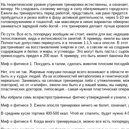
На теоретическом уровне утренние тренировки естественны, а означает
вечеру. Но следовать схожему методу в силу обезумевшего городского 
Ежели вы тренируетесь перед работой, представьте, как рано придется
пробудиться и резко войти в фазу активной деятельности, через 5-10 
головокружением и тошнотой, как максимум в неких вариантах обмороко
заниматься зарядкой либо йогой - эти тренировки делают лучше кровоо
По сути. Все есть попорядку вообщем не стоит, ежели для вас недешево
телосложения, вида и интенсивности занятий. К примеру, ежели вы зани
Полностью допустимо перекусить и в течение 1-1,5 часа опосля. В это
растрачивает на восстановление энергии и сил, а совсем не на создани
содержащее и белки, и жиры, и углеводы. Это могут быть паста с сыро
превосходить предел в 200 ккал. К примеру, это быть может баночка й
Миф о фитнесе 1. Похудеть в талии, сделать животик плоским посодей
Нет, это не так. Жировые ловушки почаще всего возникают в области яг
быть и у худых людей. Из-за особенностей метаболизма и генетическ
нереально. Занимаясь на силовых тренажерах либо с утяжелением, мо
повторов), но от «галифе», ежели оно было и у вашей мамы, вы навряд
пластических докторов, липосакция - самая нужная пластическая опера
Мы избрали семь всераспространенных фитнес-утверждений и узнали, 
Миф о фитнесе 3. Ежели опосля тренировки ничего не болит, означает, 
В среднем куске тортика 400-500 ккал. Чтоб их спалить, будет нужно 4-5
Миф о фитнесе 4. Когда много тренируешься, можно все есть попорядку