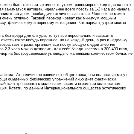
должен быть таковым: активность утром, равномерно сходящая на нет к
я заниматься натощак, идеальнее всего поесть за 1-2 часа до начала.
озаниматься днем, необходимо отлично выспаться. Человек не может
ся очень отлично. Таковой переход чреват как минимум мощным
ессу, физическому и нервному истощению. Как вариант, утром можно
ь без вреда для фигуры, то тут все персонально и зависит от
съесть какое-нибудь пирожное, но не каждый день, а раз в недельку.
 возрастает в разы, организм все поступающую с едой энергию
за 2-3 часа можно дозволить для себя блюдо «весом» в 300-400 ккал,
 упор на быстроусвояемые углеводы с маленьким количеством белка, не
ганизма. Их наличие не зависит от общего веса, они полностью могут
омощи обыденных физических упражнений либо диет фактически
работает тренировка с маленьким весом и огромным количеством
кция. Кстати, по данным Интернационального общества эстетических