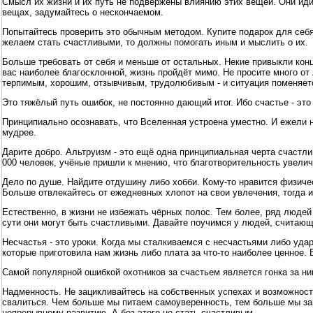
Смысл их жизни и их путь не подвержены влиянию этих вещей. Они иди
вещах, задумайтесь о нескончаемом.
Попытайтесь проверить это обычным методом. Купите подарок для себя,
желаем стать счастливыми, то должны помогать иным и мыслить о их.
Больше требовать от себя и меньше от остальных. Некие привыкли конц
вас наиболее благосклонной, жизнь пройдёт мимо. Не просите много от
терпимым, хорошим, отзывчивым, трудолюбивым - и ситуация поменяет
Это тяжёлый путь ошибок, не постоянно дающий итог. Ибо счастье - эт
Принципиально осознавать, что Вселенная устроена уместно. И ежели на
мудрее.
Дарите добро. Альтруизм - это ещё одна принципиальная черта счаст
000 человек, учёные пришли к мнению, что благотворительность увелич
Дело по душе. Найдите отдушину либо хобби. Кому-то нравится физичес
Больше отвлекайтесь от ежедневных хлопот на свои увлечения, тогда и
Естественно, в жизни не избежать чёрных полос. Тем более, ряд людей
сути они могут быть счастливыми. Давайте поучимся у людей, считающ
Несчастья - это уроки. Когда мы сталкиваемся с несчастьями либо уда
которые приготовила нам жизнь либо плата за что-то наиболее ценное.
Самой популярной ошибкой охотников за счастьем является гонка за ни
Надменность. Не зацикливайтесь на собственных успехах и возможност
свалиться. Чем больше мы питаем самоуверенность, тем больше мы за
непрерывному развитию. А без этого не стать счастливым.