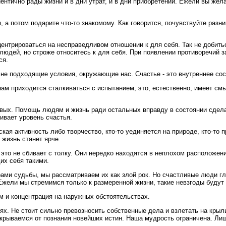
ентично рады жизни и в дни утрат, и в дни приобретений. Ежели вы жел
 а потом подарите что-то знакомому. Как говорится, почувствуйте разн
ентрироваться на несправедливом отношении к для себя. Так не добить
 людей, но строже относитесь к для себя. При появлении противоречий 
ся.
о не подходящие условия, окружающие нас. Счастье - это внутреннее сос
м приходится сталкиваться с испытанием, это, естественно, имеет смыс
ливых. Помощь людям и жизнь ради остальных вправду в состоянии сдел
ивает уровень счастья.
кая активность либо творчество, кто-то уединяется на природе, кто-то
 жизнь станет ярче.
 это не сбивает с толку. Они нередко находятся в неплохом расположен
их себя такими.
рами судьбы, мы рассматриваем их как злой рок. Но счастливые люди гл
 Ежели мы стремимся только к размеренной жизни, такие невзгоды будут
м и концентрация на наружных обстоятельствах.
ях. Не стоит сильно превозносить собственные дела и взлетать на кры
крываемся от познания новейших истин. Наша мудрость ограничена. Ли