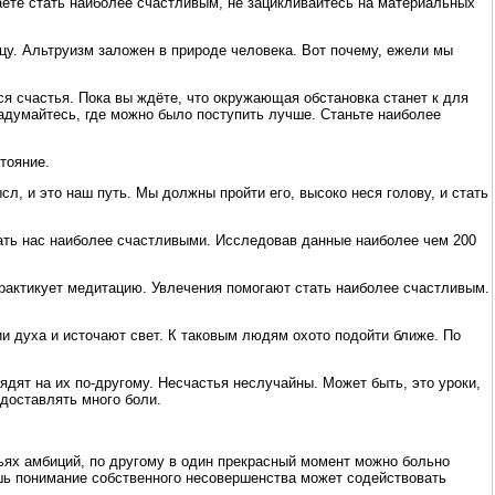
аете стать наиболее счастливым, не зацикливайтесь на материальных
ицу. Альтруизм заложен в природе человека. Вот почему, ежели мы
ся счастья. Пока вы ждёте, что окружающая обстановка станет к для
задумайтесь, где можно было поступить лучше. Станьте наиболее
тояние.
л, и это наш путь. Мы должны пройти его, высоко неся голову, и стать
ать нас наиболее счастливыми. Исследовав данные наиболее чем 200
 практикует медитацию. Увлечения помогают стать наиболее счастливым.
ии духа и источают свет. К таковым людям охото подойти ближе. По
ядят на их по-другому. Несчастья неслучайны. Может быть, это уроки,
 доставлять много боли.
льях амбиций, по другому в один прекрасный момент можно больно
шь понимание собственного несовершенства может содействовать