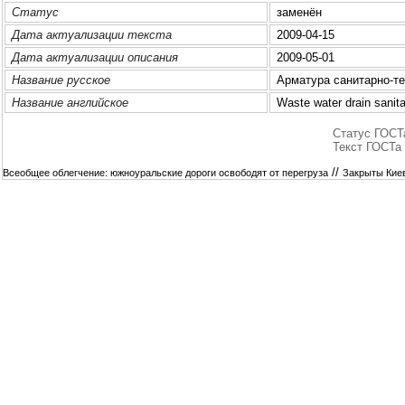
Статус
заменён
Дата актуализации текста
2009-04-15
Дата актуализации описания
2009-05-01
Название русское
Арматура санитарно-те
Название английское
Waste water drain sanita
Статус ГОСТ
Текст ГОСТа 
//
Всеобщее облегчение: южноуральские дороги освободят от перегруза
Закрыты Киев