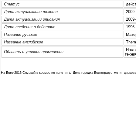
Статус
дейс
Дата актуализации текста
2009-
Дата актуализации описания
2009-
Дата введения в действие
1996-
Название русское
Матер
Название английское
Therma
Насто
Область и условия применения
техни
//
На Euro-2016 Слуцкий в космос не полетит
День городка Волгоград отметит цирко