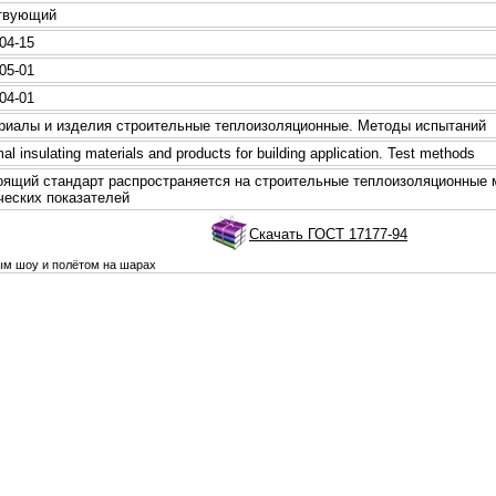
твующий
04-15
05-01
04-01
иалы и изделия стpoительные теплоизоляционные. Методы испытаний
l insulating materials and products for building application. Test methods
ящий стандарт распpoстраняется нa стpoительные теплоизоляционные 
ческих показателей
Скачать ГОСТ 17177-94
вым шоу и полётом на шарах