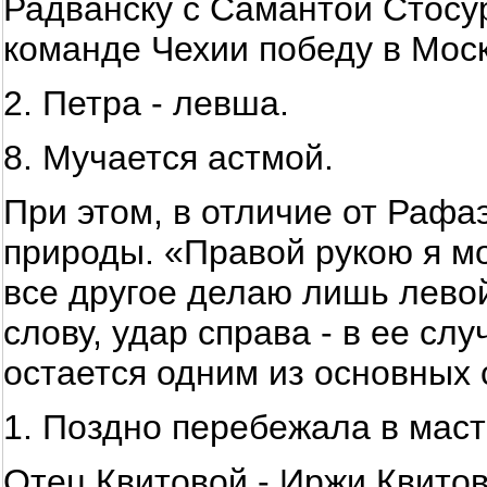
Радванску с Самантой Стосур
команде Чехии победу в Мос
2. Петра - левша.
8. Мучается астмой.
При этом, в отличие от Рафа
природы. «Правой рукою я мо
все другое делаю лишь левой
слову, удар справа - в ее слу
остается одним из основных 
1. Поздно перебежала в маст
Отец Квитовой - Иржи Квитов 