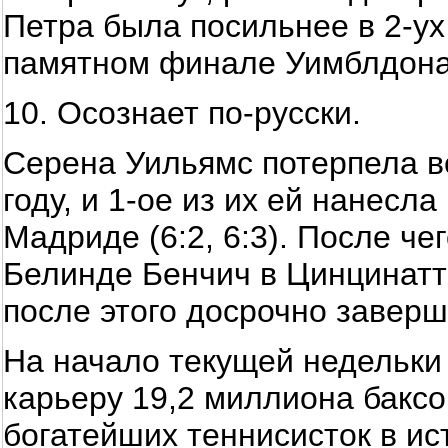
Петра была посильнее в 2-ух п
памятном финале Уимблдона-2
10. Осознает по-русски.
Серена Уильямс потерпела в
году, и 1-ое из их ей нанесла
Мадриде (6:2, 6:3). После че
Белинде Бенчич в Цинцинатт
после этого досрочно заверш
На начало текущей недельки
карьеру 19,2 миллиона баксо
богатейших теннисисток в ис