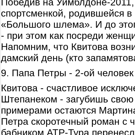
Победив на Уимблдоне-2011,
спортсменкой, родившейся в 
«Большого шлема». И до это
- при этом как посреди женщи
Напомним, что Квитова возн
дамский день (кто запамятова
9. Папа Петры - 2-ой человек
Квитова - счастливое исключ
Штепанеком - загубишь свою
примерами остаются Мартина
Петра скоротечный роман с 
бабником ATP-Тура перенесла