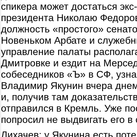
спикера может достаться экс
президента Николаю Федоров
должность «простого» сенато
Новеньком Арбате и служебны
управление палаты располаг
Дмитровке и ездит на Мерсед
собеседников «Ъ» в СФ, узна
Владимир Якунин вчера дне
и, получив там доказательст
отправился в Кремль. Уже по
попросил не выдвигать его в
Лихачев: у Якунина есть пот